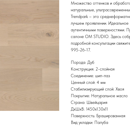
Множество оттенков и обработо
натуральные, ультрасовременны
Trendpark – это среднеформатн
лучшем проявлении. Идеальное 
аутентичными поверхностями. Пр
салоне OM STUDIO. Здесь собра
подробной консультации свяжитес
995-26-17.
Порода: Дуб
Конструкция: 2-слойная
Соединение: шип-паз
Ценный слой: 4 мм
Стабилизирующий слой: Хвоя
Покрытие: Натуральное масло
Страна: Швейцария
ДхШхВ: 1450x130x11
Поверхность: Брашированная
Вид укладки: Палуба