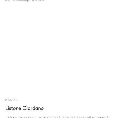
ИТАЛИЯ
Listone Giordano
Listone Giordano – итальянский паркет с богатой историей,