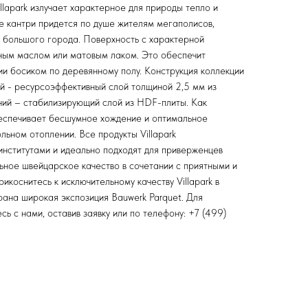
lapark излучает характерное для природы тепло и
ле кантри придется по душе жителям мегаполисов,
а большого города. Поверхность с характерной
ным маслом или матовым лаком. Это обеспечит
и босиком по деревянному полу. Конструкция коллекции
ний - ресурсоэффективный слой толщиной 2,5 мм из
ий – стабилизирующий слой из HDF-плиты. Как
обеспечивает бесшумное хождение и оптимальное
льном отоплении. Все продукты Villapark
нститутами и идеально подходят для приверженцев
ьное швейцарское качество в сочетании с приятными и
икоснитесь к исключительному качеству Villapark в
на широкая экспозиция Bauwerk Parquet. Для
ь с нами, оставив заявку или по телефону: +7 (499)