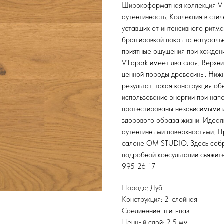
Широкоформатная коллекция Vil
аутентичность. Коллекция в сти
уставших от интенсивного ритм
брашировкой покрыта натураль
приятные ощущения при хождени
Villapark имеет два слоя. Верх
ценной породы древесины. Нижн
результат, такая конструкция 
использование энергии при напо
протестированы независимыми и
здорового образа жизни. Идеал
аутентичными поверхностями. Пр
салоне OM STUDIO. Здесь собра
подробной консультации свяжитес
995-26-17
Порода: Дуб
Конструкция: 2-слойная
Соединение: шип-паз
Ценный слой: 2,5 мм