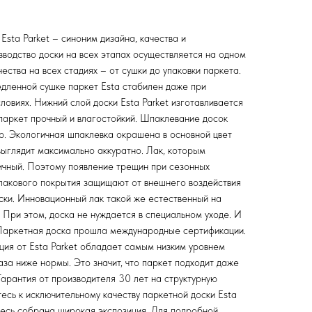
sta Parket – синоним дизайна, качества и
зводство доски на всех этапах осуществляется на одном
ества на всех стадиях – от сушки до упаковки паркета.
дленной сушке паркет Esta стабилен даже при
ловиях. Нижний слой доски Esta Parket изготавливается
паркет прочный и влагостойкий. Шпаклевание досок
ую. Экологичная шпаклевка окрашена в основной цвет
выглядит максимально аккуратно. Лак, которым
тичный. Поэтому появление трещин при сезонных
 лакового покрытия защищают от внешнего воздействия
ски. Инновационный лак такой же естественный на
. При этом, доска не нуждается в специальном уходе. И
 Паркетная доска прошла международные сертификации.
ция от Esta Parket обладает самым низким уровнем
за ниже нормы. Это значит, что паркет подходит даже
 Гарантия от производителя 30 лет на структурную
есь к исключительному качеству паркетной доски Esta
есь собрана широкая экспозиция. Для подробной