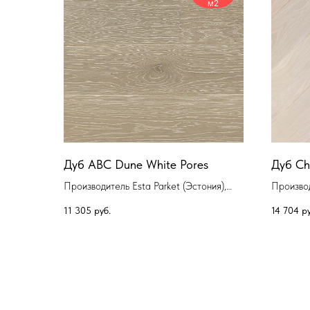
м2
Дуб ABC Dune White Pores
Дуб Ch
Производитель Esta Parket (Эстония),
Производ
Коллекция Однополосная паркетная
Коллекц
11 305
руб.
14 704
ру
доска