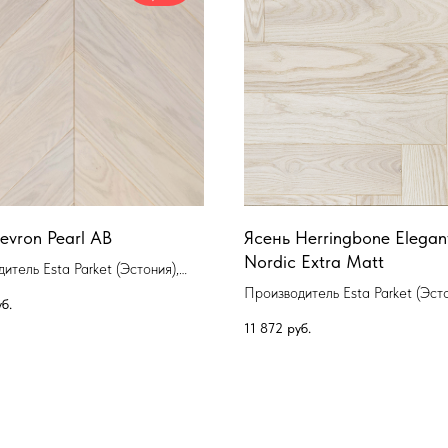
evron Pearl AB
Ясень Herringbone Elegan
Nordic Extra Matt
итель Esta Parket (Эстония),
ия Французская елочка
Производитель Esta Parket (Эсто
б.
Коллекция Классическая елочка
11 872
руб.