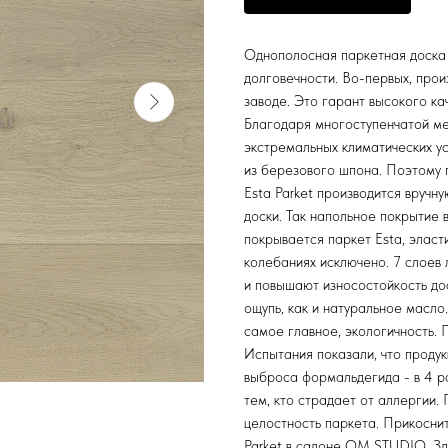
Однополосная паркетная доска E
долговечности. Во-первых, прои
заводе. Это гарант высокого кач
Благодаря многоступенчатой ме
экстремальных климатических ус
из березового шпона. Поэтому 
Esta Parket производится вручн
доски. Так напольное покрытие 
покрывается паркет Esta, элас
колебаниях исключено. 7 слоев
и повышают износостойкость до
ощупь, как и натуральное масло
самое главное, экологичность.
Испытания показали, что продук
выброса формальдегида - в 4 ра
тем, кто страдает от аллергии.
целостность паркета. Прикоснит
Parket в салоне OM STUDIO. Зд