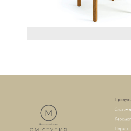
Продук
Системы
Керамог
Паркет