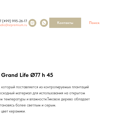
7 (499) 995-26-17
Контакты
Поиск
udio@srpremium.ru
Grand Life Ø77 h 45
, который поставляется из контролируемых плантаций
восходный материал для использования на открытом
дам температуры и влажности.Тиковое дерево обладает
тановясь более светлым и серым.
цвет керамики.