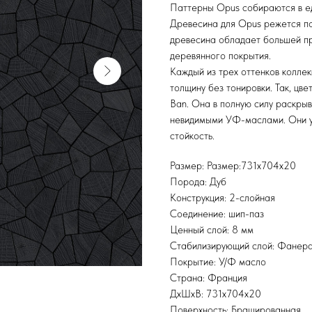
Паттерны Opus собираются в е
Древесина для Opus режется по
древесина обладает большей пр
деревянного покрытия.
Каждый из трех оттенков колле
толщину без тонировки. Так, цве
Ban. Она в полную силу раскры
невидимыми УФ-маслами. Они у
стойкость.
Размер: Размер:731х704х20
Порода: Дуб
Конструкция: 2-слойная
Соединение: шип-паз
Ценный слой: 8 мм
Стабилизирующий слой: Фанер
Покрытие: У/Ф масло
Страна: Франция
ДхШхВ: 731х704х20
Поверхность: Брашированная