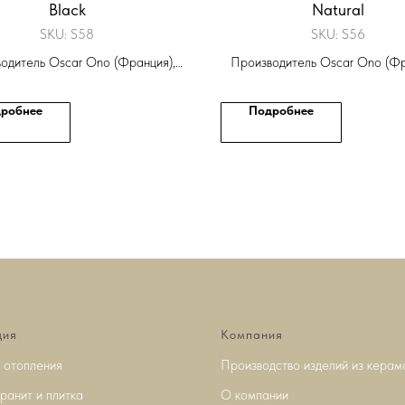
Black
Natural
SKU:
S58
SKU:
S56
одитель Oscar Ono (Франция),
Производитель Oscar Ono (Фр
оллекция Oscar Ono Foret
Коллекция Oscar Ono For
робнее
Подробнее
ция
Компания
 отопления
Производство изделий из керам
ранит и плитка
О компании