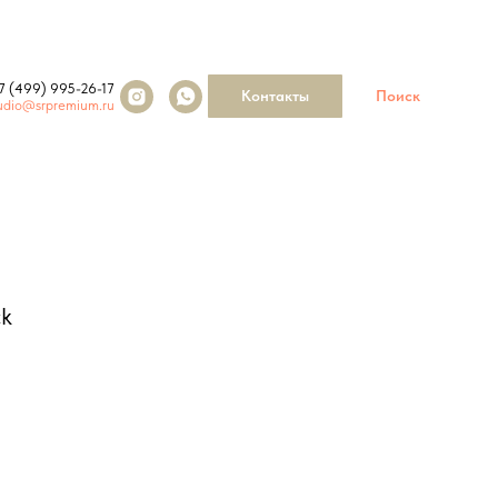
7 (499) 995-26-17
Контакты
Поиск
udio@srpremium.ru
ck