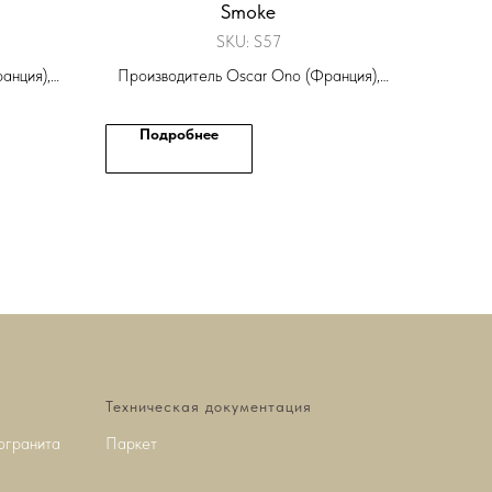
Smoke
SKU:
S57
анция),
Производитель Oscar Ono (Франция),
et
Коллекция Oscar Ono Foret
Подробнее
Техническая документация
огранита
Паркет