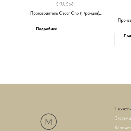
SKU:
S68
Производитель Oscar Ono (Франция),
Коллекция Oscar Ono Foret
Произв
К
Подробнее
Под
Продук
Системы
Керамог