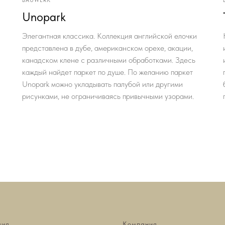
BAUWERK
Unopark
Элегантная классика. Коллекция английской елочки
представлена в дубе, американском орехе, акации,
канадском клене с различными обработками. Здесь
каждый найдет паркет по душе. По желанию паркет
Unopark можно укладывать палубой или другими
рисунками, не ограничиваясь привычными узорами.
ция
Компания