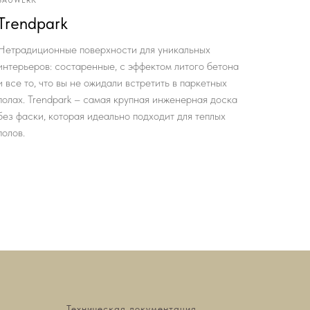
BAUWERK
Trendpark
Нетрадиционные поверхности для уникальных
интерьеров: состаренные, с эффектом литого бетона
и все то, что вы не ожидали встретить в паркетных
полах. Trendpark – самая крупная инженерная доска
без фаски, которая идеально подходит для теплых
полов.
Техническая документация