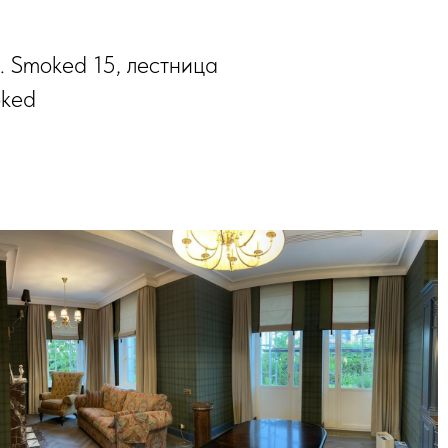
l. Smoked 15, лестница
oked