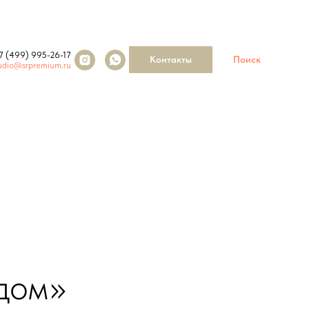
7 (499) 995-26-17
Контакты
Поиск
udio@srpremium.ru
дом»