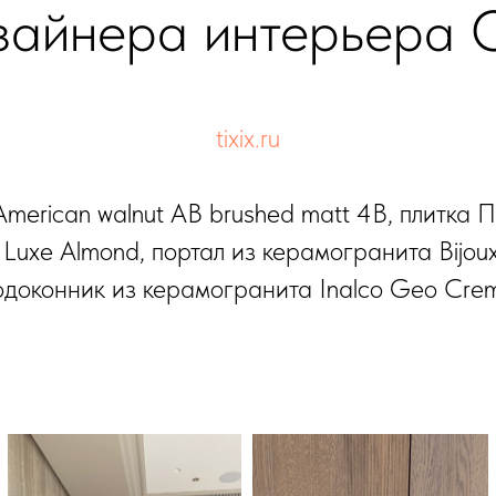
зайнера интерьера О
tixix.ru
merican walnut АВ brushed matt 4B, плитка Пл
ic Luxe Almond, портал из керамогранита Bijou
одоконник из керамогранита Inalco Geo Cre