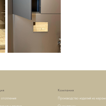
ция
Компания
 отопления
Производство изделий из керам