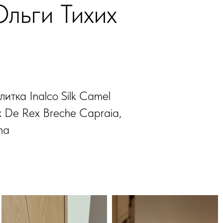
льги Тихих
итка Inalco Silk Camel
x De Rex Breche Capraia,
ma