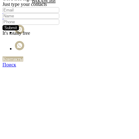
ВАКАНСИИ
Just type your contacts
+7 (499) 995-26-17
omstudio@srpremium.ru
Submit
It's totally free
Контакты
Поиск