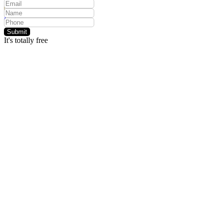
Контакты
Поиск
Submit
It's totally free