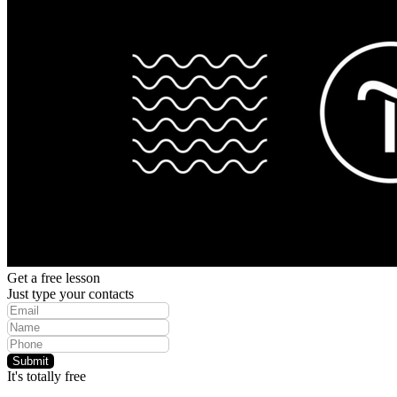
ПОРТФОЛИО
НОВОСТИ
КОНТАКТЫ
ДОСТАВКА И ОПЛАТА
ВАКАНСИИ
+7 (499) 995-26-17
omstudio@srpremium.ru
Контакты
Поиск
Get a free lesson
Just type your contacts
Submit
It's totally free