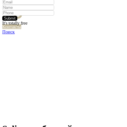
Submit
It's totally free
Контакты
Поиск