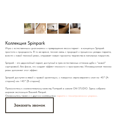
Коллекция Spinpark
Игра с естественными диагоналями и превращение леса в паркет - в концепции Spinpark
простота и природность. В то же время, тесная связь с природой и процессом укладки паркета,
вместе с новой техникой резки, открывает новые горизонты творчества в напольных покрытиях.
Spinpark - это двухслойный паркет, доступный в трех естественных оттенках дуба с "живой"
сортировкой, без фасок, что создает эффект плоскости и пространства. Инновационная техника
резки дополняет этот эффект.
Spinpark доступен в левой и правой ориентации, с поворотом зерна верхнего слоя на -45° (A-
сторона) или +45° (B-сторона).
Прикоснитесь к исключительному качеству Formpark в салоне OM STUDIO. Здесь собрана
широкая экспозиция Bauwerk Parquet.
Ознакомьтесь также и с другими коллекциями
паркета с геометрическими узорами
.
Заказать звонок