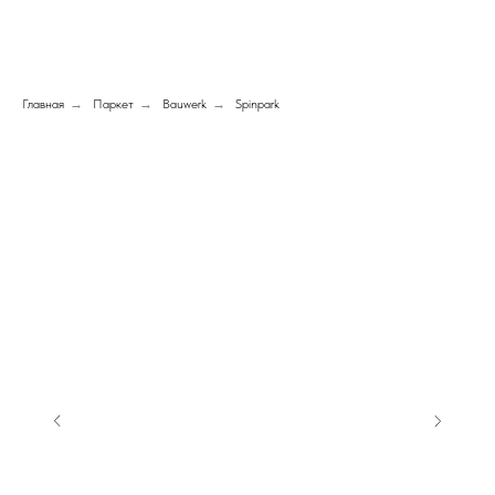
Главная
→
Паркет
→
Bauwerk
→
Spinpark