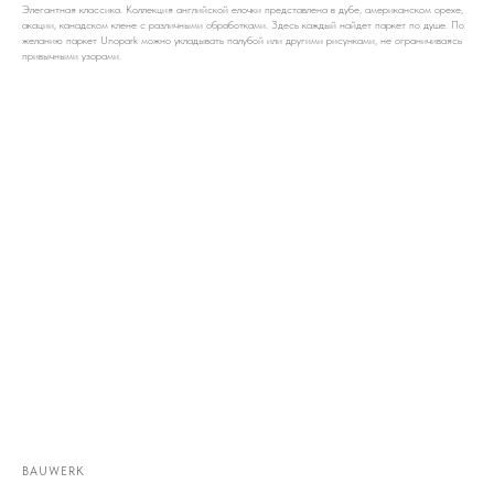
Элегантная классика. Коллекция английской елочки представлена в дубе, американском орехе,
акации, канадском клене с различными обработками. Здесь каждый найдет паркет по душе. По
желанию паркет Unopark можно укладывать палубой или другими рисунками, не ограничиваясь
привычными узорами.
BAUWERK