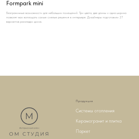
Formpark mini
Безграничные возможности для небольших помещений. Три цвета, две длины и одна ширина
позволят вам воплощать самые смелые решения в интерьере. Дизайнеры подготовили 27
вариантов раскладки досок.
Продукция
Системы отопления
Керамогранит и плитка
Паркет