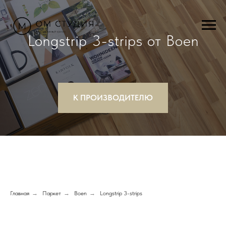
Longstrip 3-strips от Boen
К ПРОИЗВОДИТЕЛЮ
Главная
→
Паркет
→
Boen
→
Longstrip 3-strips