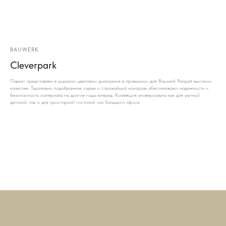
BAUWERK
Cleverpark
Паркет представлен в широком цветовом диапазоне в привычном для Bauwerk Parquet высоком
качестве. Тщательно подобранное сырье и строжайший контроль обеспечивают надежность и
безопасность материала на долгие годы вперед. Коллекция универсальна как для уютной
детской, так и для просторной гостиной или большого офиса.