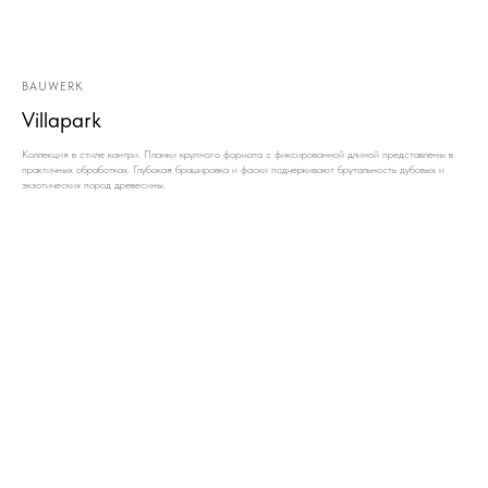
BAUWERK
Villapark
Коллекция в стиле кантри. Планки крупного формата с фиксированной длиной представлены в
практичных обработках. Глубокая брашировка и фаски подчеркивают брутальность дубовых и
экзотических пород древесины.