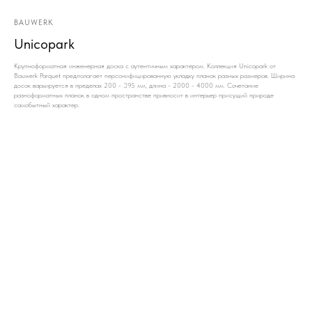
BAUWERK
Unicopark
Крупноформатная инженерная доска с аутентичным характером. Коллекция Unicopark от
Bauwerk Parquet предполагает персонифицированную укладку планок разных размеров. Ширина
досок варьируется в пределах 200 - 395 мм, длина - 2000 - 4000 мм. Сочетание
разноформатных планок в одном пространстве привносит в интерьер присущий природе
самобытный характер.