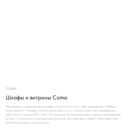
COMA
Шкафы и витрины Coma
Изысканные и идеальные черты шкафов и витрин никого не оставят равнодушным. Мебель
представлены в 7 базовых оттенках шпона. Кроме того, покраска может быть произведена в
любой цвет по палитре RAL и NCS. По специальному заказу возможны: отделка индивидуальным
шпоном; изготовление в индивидуальных размерах. Для некоторых моделей подбор фурнитуры
(ручек) производится индивидуально.