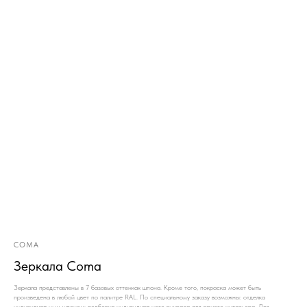
COMA
Зеркала Coma
Зеркала представлены в 7 базовых оттенках шпона. Кроме того, покраска может быть
произведена в любой цвет по палитре RAL. По специальному заказу возможны: отделка
индивидуальным шпоном; подборка индивидуального выкраса для вашего интерьера. Для