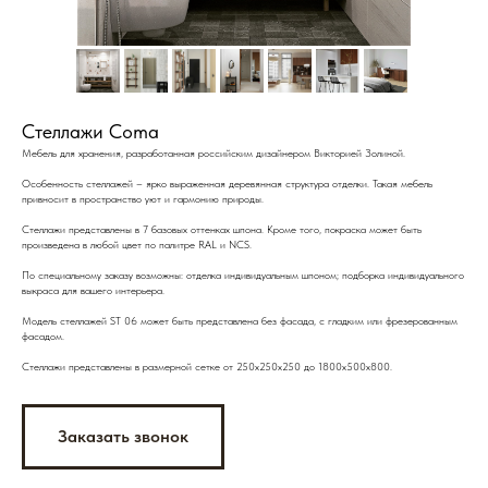
Стеллажи Coma
Мебель для хранения, разработанная российским дизайнером Викторией Золиной.
Особенность стеллажей – ярко выраженная деревянная структура отделки. Такая мебель
привносит в пространство уют и гармонию природы.
Стеллажи представлены в 7 базовых оттенках шпона. Кроме того, покраска может быть
произведена в любой цвет по палитре RAL и NCS.
По специальному заказу возможны: отделка индивидуальным шпоном; подборка индивидуального
выкраса для вашего интерьера.
Модель стеллажей ST 06 может быть представлена без фасада, с гладким или фрезерованным
фасадом.
Стеллажи представлены в размерной сетке от 250х250х250 до 1800х500х800.
Заказать звонок