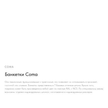
COMA
Банкетки Coma
Они лаконичные, функциональные и практичные, что позволяет их использовать в прихожей,
гостиной или спальне. Банкетки представлены в 7 базовых оттенках шпона. Кроме того,
покраска может быть произведена в любой цвет по палитре RAL и NCS. По специальному заказу
возможны: отделка индивидуальным шпоном; изготовление в индивидуальных размерах.