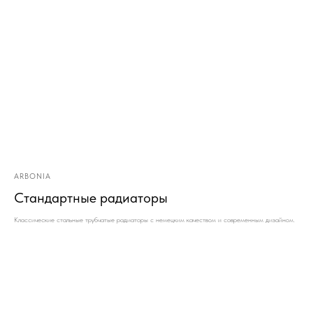
ARBONIA
Стандартные радиаторы
Классические стальные трубчатые радиаторы с немецким качеством и современным дизайном.