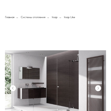
Главная
→
Системы отопления
→
Irsap
→
Irsap Like