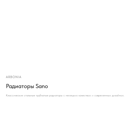
ARBONIA
Радиаторы Sano
Классические стальные трубчатые радиаторы с немецким качеством и современным дизайном.