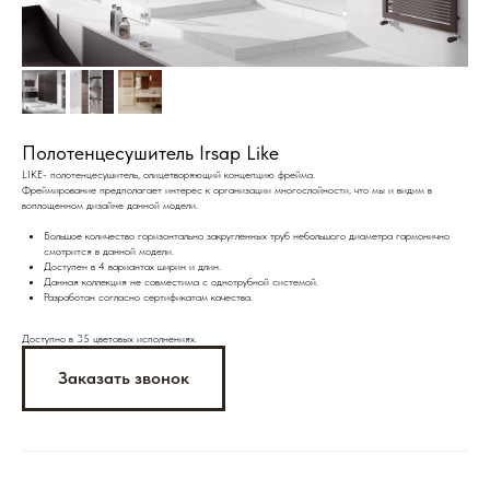
Полотенцесушитель Irsap Like
LIKE- полотенцесушитель, олицетворяющий концепцию фрейма.
Фреймирование предполагает интерес к организации многослойности, что мы и видим в
воплощенном дизайне данной модели.
Большое количество горизонтально закругленных труб небольшого диаметра гармонично
смотрится в данной модели.
Доступен в 4 вариантах ширин и длин.
Данная коллекция не совместима с однотрубной системой.
Разработан согласно сертификатам качества.
Доступно в 35 цветовых исполнениях.
Заказать звонок