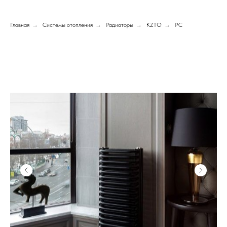
Главная
→
Системы отопления
→
Радиаторы
→
KZTO
→
РС