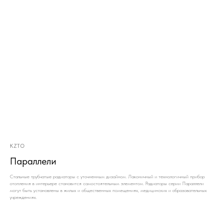
KZTO
Параллели
Стальные трубчатые радиаторы с уточненным дизайном. Лаконичный и технологичный прибор
отопления в интерьере становится самостоятельным элементом. Радиаторы серии Параллели
могут быть установлены в жилых и общественных помещениях, медицинских и образовательных
учреждениях.