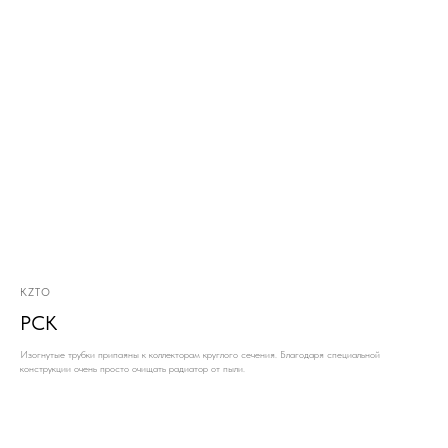
KZTO
РСК
Изогнутые трубки припаяны к коллекторам круглого сечения. Благодаря специальной
конструкции очень просто очищать радиатор от пыли.