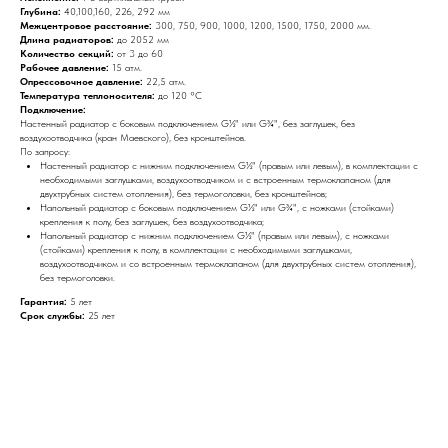
Глубина:
40,100,160, 226, 292 мм
Межцентровое расстояние:
300, 750, 900, 1000, 1200, 1500, 1750, 2000 мм.
Длина радиаторов:
до 2052 мм
Количество секций:
от 3 до 60
Рабочее давление:
15 атм.
Опрессовочное давление:
22,5 атм.
Температура теплоносителя:
до 120 °С
Подключение:
Настенный радиатор с боковым подключением G½" или G¾", без заглушек, без
воздухоотводчика (кран Маевского), без кронштейнов.
По запросу:
Настенный радиатор с нижним подключением G½" (правым или левым), в комплектации с
необходимыми заглушками, воздухоотводчиком и с встроенным термоклапаном (для
двухтрубных систем отопления), без термоголовки, без кронштейнов;
Напольный радиатор с боковым подключением G½" или G¾", с ножками (стойками)
крепления к полу, без заглушек, без воздухоотводчика;
Напольный радиатор с нижним подключением G½" (правым или левым), с ножками
(стойками) крепления к полу, в комплектации с необходимыми заглушками,
воздухоотводчиком и со встроенным термоклапаном (для двухтрубных систем отопления),
без термоголовки.
Гарантия:
5 лет
Срок службы:
25 лет