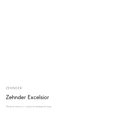
ZEHNDER
Zehnder Excelsior
Четкие линии и строгий внешний вид