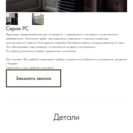
Серия РС
Радиаторы, предназначенные для помещений с повышенными санитарно-гигиеническими
требованиями. Изогнутые трубки присоединены к верхнему и нижнему коллектору
прямоугольного сечения. Конструкция позволяет беспрепятственно очищать радиатор от пыли.
Это обеспечивает максимальную гигиеничность во время эксплуатации.
По запросу возможны угловые и радиусные исполнения.
Мы поможем Вам выбрать правильный прибор, опираясь на особенности помещения, ожидания
и бюджет.
Свяжитесь с нами удобным способом!
Заказать звонок
Детали