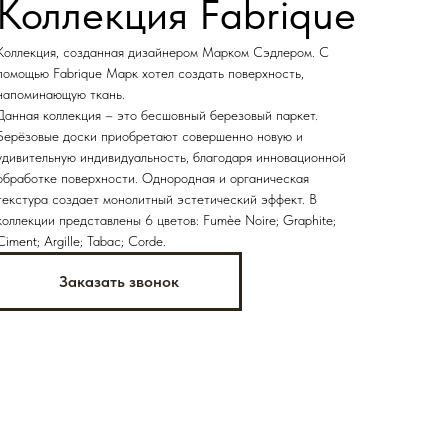
Коллекция Fabrique
Коллекция, созданная дизайнером Марком Сэдлером. С
помощью Fabrique Марк хотел создать поверхность,
напоминающую ткань.
Данная коллекция – это бесшовный березовый паркет.
Берёзовые доски приобретают совершенно новую и
удивительную индивидуальность, благодаря инновационной
обработке поверхности. Однородная и органическая
текстура создает монолитный эстетический эффект. В
коллекции представлены 6 цветов: Fumèe Noire; Graphite;
Ciment; Argille; Tabac; Corde.
Заказать звонок