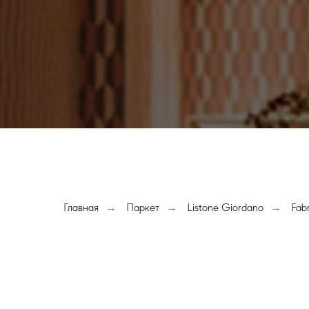
Главная
Паркет
Listone Giordano
Fab
→
→
→