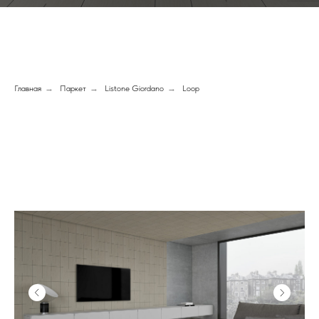
Главная
→
Паркет
→
Listone Giordano
→
Loop