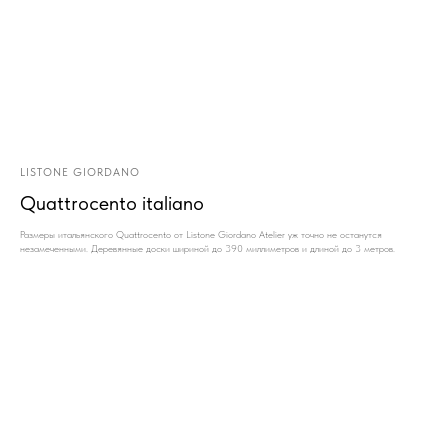
LISTONE GIORDANO
Quattrocento italiano
Размеры итальянского Quattrocento от Listone Giordano Atelier уж точно не останутся
незамеченными. Деревянные доски шириной до 390 миллиметров и длиной до 3 метров.