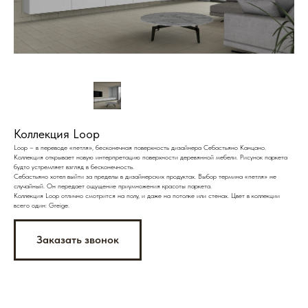
Коллекция Loop
Loop – в переводе «петля», бесконечная поверхность дизайнера Себастьяно Канцано.
Коллекция открывает новую интерпретацию поверхности деревянной мебели. Рисунок паркета
будто устремляет взгляд в бесконечность.
Себастьяно хотел выйти за пределы в дизайнерских продуктах. Выбор термина «петля» не
случайный. Он передает ощущение приумножения красоты паркета.
Коллекция Loop отлично смотрится на полу, и даже на потолке или стенах. Цвет в коллекции
всего один: Greige.
Заказать звонок