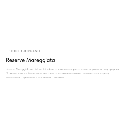
LISTONE GIORDANO
Reserve Mareggiata
Reserve Mareggiata от Listone Giordano — коллекция паркета, олицетворяющая силу природы.
Название «морской шторм» происходит от его внешнего вида, типичного для дерева,
вылепленного временем и сглаженного волнами.