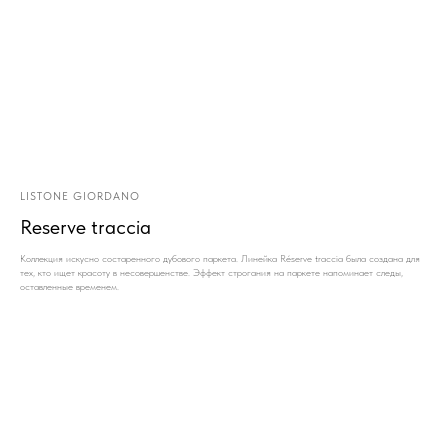
LISTONE GIORDANO
Reserve traccia
Коллекция искусно состаренного дубового паркета. Линейка Réserve traccia была создана для
тех, кто ищет красоту в несовершенстве. Эффект строгания на паркете напоминает следы,
оставленные временем.