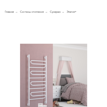
Главная
→
Системы отопления
→
Сунержа
→
Элегия+