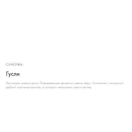
СУНЕРЖА
Гусли
Настоящая сказка в доме. Очаровывающее движение плавных форм. Утонченный, изысканный,
удобный полотенцесушитель, от которого невозможно отвести взгляд.