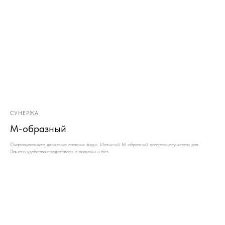
СУНЕРЖА
М-образный
Очаровывающее движение плавных форм. Изящный М-образный полотенцесушитель для
Вашего удобства представлен с полками и без.