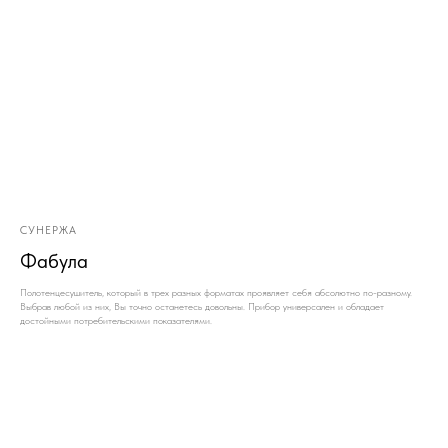
СУНЕРЖА
Фабула
Полотенцесушитель, который в трех разных форматах проявляет себя абсолютно по-разному.
Выбрав любой из них, Вы точно останетесь довольны. Прибор универсален и обладает
достойными потребительскими показателями.