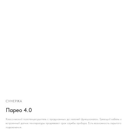
СУНЕРЖА
Парео 4.0
Классический полотенцесушитель с продуманным до мелочей функционалом. Греющий кабель и
встроенный датчик температуры продлевают срок службы прибора. Есть возможность скрытого
подключения.