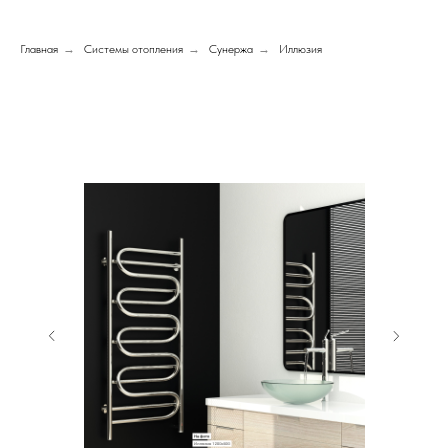
Главная
→
Системы отопления
→
Сунержа
→
Иллюзия