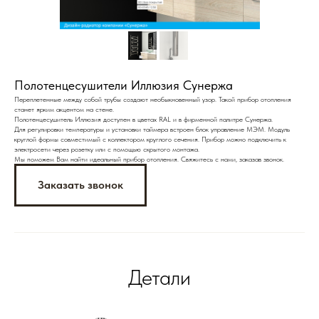
Полотенцесушители Иллюзия Сунержа
Переплетенные между собой трубы создают необыкновенный узор. Такой прибор отопления
станет ярким акцентом на стене.
Полотенцесушитель Иллюзия доступен в цветах RAL и в фирменной палитре Сунержа.
Для регулировки температуры и установки таймера встроен блок управление МЭМ. Модуль
круглой формы совместимый с коллектором круглого сечения. Прибор можно подключить к
электросети через розетку или с помощью скрытого монтажа.
Мы поможем Вам найти идеальный прибор отопления. Свяжитесь с нами, заказав звонок.
Заказать звонок
Детали