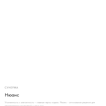
СУНЕРЖА
Нюанс
Утонченность и элегантность – главные черты модели. Нюанс - оптимальное решение для
нестандартных помещений и узких ниш.