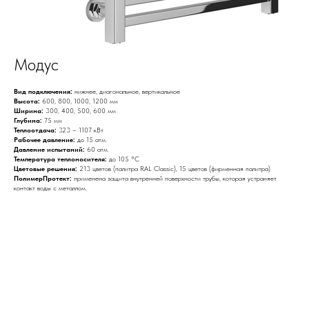
Модус
Вид подключения:
нижнее, диагональное, вертикальное
Высота:
600, 800, 1000, 1200 мм
Ширина:
300, 400, 500, 600 мм
Глубина:
75 мм
Теплоотдача:
323 – 1107 кВт
Рабочее давление:
до 15 атм.
Давление испытаний:
60 атм.
Температура теплоносителя:
до 105 °С
Цветовые решения:
213 цветов (палитра RAL Classic), 15 цветов (фирменная палитра)
ПолимерПротект:
применена защита внутренней поверхности трубы, которая устраняет
контакт воды с металлом.