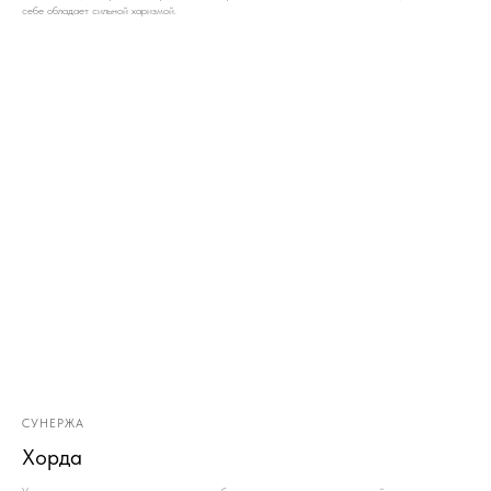
себе обладает сильной харизмой.
СУНЕРЖА
Хорда