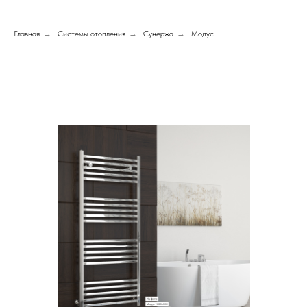
Главная
→
Системы отопления
→
Сунержа
→
Модус