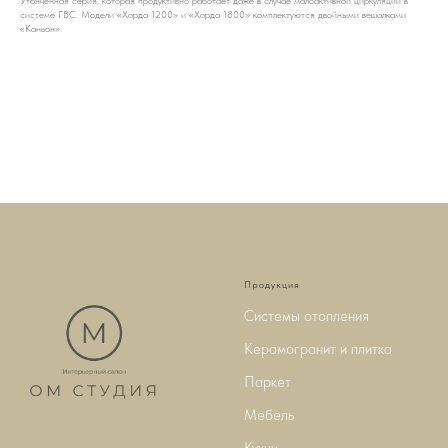
Утонченная серия, которая продуктивно работает даже в случае малоактивной циркуляции в
системе ГВС. Модели «Хорда 1200» и «Хорда 1800» комплектуются двойными вешалками
«Каньон».
Продукция
Системы отопления
Керамогранит и плитка
Паркет
Мебель