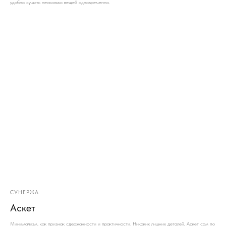
удобно сушить несколько вещей одновременно.
СУНЕРЖА
Аскет
Минимализм, как признак сдержанности и практичности. Никаких лишних деталей, Аскет сам по