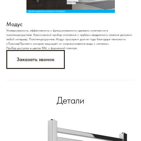
Модус
Универсальность, эффективность и функциональность идеально сочетаются в
полотенцесушителе. Классический прибор отопления с трубами квадратного сечения дополнит
любой интерьер. Полотенцесушитель Модус прослужит долгие годы благодаря технологии
«ПолимерПротект», которая защищает от соприкосновения воды с металлом.
Прибор доступен в цветах RAL и фирменной палитре.
Заказать звонок
Детали