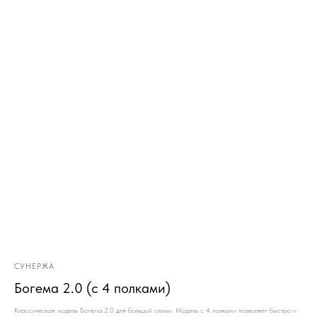
СУНЕРЖА
Богема 2.0 (с 4 полками)
Классическая модель Богема 2.0 для большой семьи. Модель с 4 полками позволяет быстро и